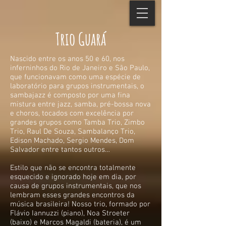
Trio Guará
Nascido entre os anos 50 e 60, nos
inferninhos do Rio de Janeiro e São Paulo,
que funcionavam como uma espécie de
laboratório para grupos instrumentais, o
sambajazz é composto por uma fina
mistura entre jazz, samba, pré-bossa nova
e choros, tocados com excelência por
grandes grupos como Tamba Trio, Zimbo
Trio, Raul De Souza, Sambalanço Trio,
Edison
Machado, Sergio Mendes, Dom
Salvador entre tantos outros…
Estilo que não se encontra totalmente
esquecido e ignorado hoje em dia, por
causa de grupos instrumentais, que nos
lembram esses grandes encontros da
música brasileira!
Nosso trio, formado por
Flávio Iannuzzi (piano), Noa Stroeter
(baixo) e Marcos Magaldi (bateria), é um