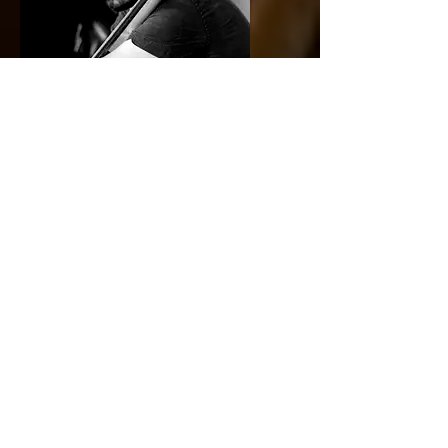
Nascido na cidade de São Paulo, Noa
Stroeter começou a estudar música com
seu pai Rodolfo Stroeter e com seu tio
Levy Miranda, na Groove Curso livre de
Música.
Trabalhando desde cedo, Noa vem
acumulando em sua experiência
versatilidade e dedicação. Já tocou com
importantes artistas da cena nacional e
internacional como: Wilson das Neves,
Yamandu Costa, Guinga, Paulo Belinatti,
Monarco, Nelson Ayres, Teco Cardoso,
Osvaldinho da Cuica, Joyce, Arícia Mess,
Clara Moreno, Celso Fonseca, Peter Beets
trio, Philip Harper, Francesco Turisi, John
Ruocco, entre outros. Como arranjador,